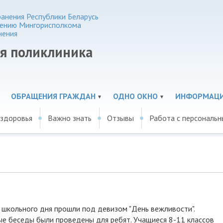
анения Республики Беларусь
нению Мингорисполкома
нения
ая поликлиника
ОБРАЩЕНИЯ ГРАЖДАН
ОДНО ОКНО
ИНФОРМАЦ
 здоровья
Важно знать
Отзывы
Работа с персональ
школьного дня прошли под девизом "День вежливости".
ные беседы были проведены для ребят. Учащиеся 8-11 классов