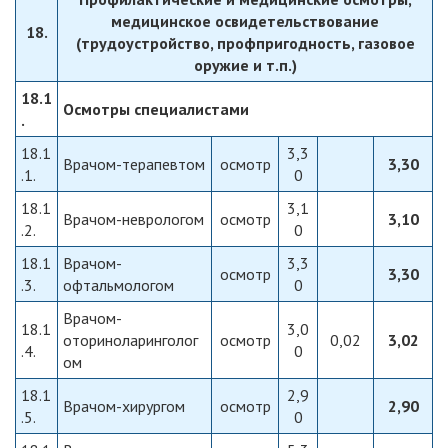
медицинское освидетельствование
18.
(трудоустройство, профпригодность, газовое
оружие и т.п.)
18.1
Осмотры специалистами
.
18.1
3,3
Врачом-терапевтом
осмотр
3,30
.1.
0
18.1
3,1
Врачом-неврологом
осмотр
3,10
.2.
0
18.1
Врачом-
3,3
осмотр
3,30
.3.
офтальмологом
0
Врачом-
18.1
3,0
оториноларинголог
осмотр
0,02
3,02
.4.
0
ом
18.1
2,9
Врачом-хирургом
осмотр
2,90
.5.
0