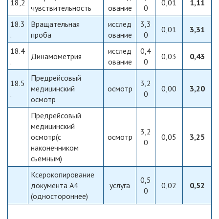
18,2
0,01
1,11
чувствительность
ование
0
18.3
Вращательная
исслед
3,3
0,01
3,31
.
проба
ование
0
18.4
исслед
0,4
Динамометрия
0,03
0,43
.
ование
0
Предрейсовый
18.5
3,2
медицинский
осмотр
0,00
3,20
.
0
осмотр
Предрейсовый
медицинский
3,2
осмотр(с
осмотр
0,05
3,25
0
наконечником
сьемным)
Ксерокопирование
0,5
документа А4
услуга
0,02
0,52
0
(одностороннее)