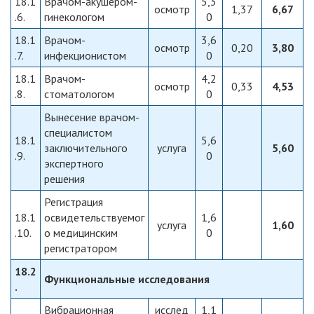
18.1
Врачом-акушером-
5,3
осмотр
1,37
6,67
.6.
гинекологом
0
18.1
Врачом-
3,6
осмотр
0,20
3,80
.7.
инфекционистом
0
18.1
Врачом-
4,2
осмотр
0,33
4,53
.8.
стоматологом
0
Вынесение врачом-
специалистом
18.1
5,6
заключительного
услуга
5,60
.9.
0
экспертного
решения
Регистрация
18.1
освидетельствуемог
1,6
услуга
1,60
.10.
о медицинским
0
регистратором
18.2
Функциональные исследования
.
Вибрационная
исслед
1,1